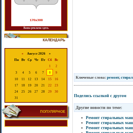
Ваша реклама здесь
КАЛЕНДАРЬ
«
Август 2026 »
Пн
Вт
Ср
Чт
Пт
Сб
Вс
1
2
3
4
5
6
7
8
9
Ключевые слова:
ремонт
,
стира
10
11
12
13
14
15
16
17
18
19
20
21
22
23
24
25
26
27
28
29
30
Поделись ссылкой с другом
31
Другие новости по теме:
ПОПУЛЯРНОЕ
Ремонт стиральных ма
Ремонт стиральных маш
Ремонт стиральных ма
Ремонт стиральных маш