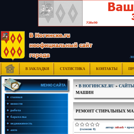
Л
В ЗАКЛАДКИ
СТАТИСТИКА
КОНТАКТЫ
ПР
В НОГИНСКЕ.RU
»
САЙТЫ
•
МЕНЮ САЙТА
МАШИН
главная
новости
РЕМОНТ СТИРАЛЬНЫХ М
работа
барахолка
недвижимость
автор:
mbash
• прос
(голосов: 0)
авто