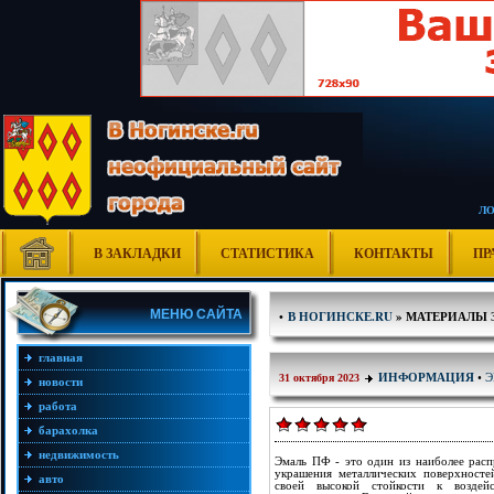
Л
В ЗАКЛАДКИ
СТАТИСТИКА
КОНТАКТЫ
ПР
МЕНЮ САЙТА
•
В НОГИНСКЕ.RU
» МАТЕРИАЛЫ З
главная
Э
ИНФОРМАЦИЯ
•
31 октября 2023
новости
работа
барахолка
недвижимость
Эмаль ПФ - это один из наиболее расп
украшения металлических поверхносте
авто
своей высокой стойкости к воздей