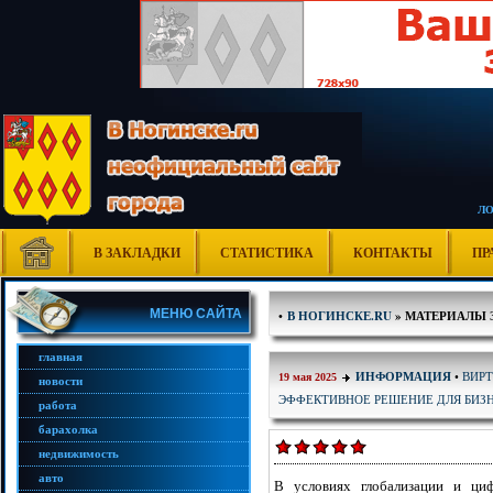
Л
В ЗАКЛАДКИ
СТАТИСТИКА
КОНТАКТЫ
ПР
МЕНЮ САЙТА
•
В НОГИНСКЕ.RU
» МАТЕРИАЛЫ З
главная
ВИРТ
ИНФОРМАЦИЯ
•
19 мая 2025
новости
ЭФФЕКТИВНОЕ РЕШЕНИЕ ДЛЯ БИЗ
работа
барахолка
недвижимость
авто
В условиях глобализации и циф