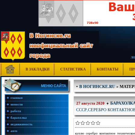
Л
В ЗАКЛАДКИ
СТАТИСТИКА
КОНТАКТЫ
ПР
В НОГИНСКЕ.RU
» МАТЕР
•
МЕНЮ САЙТА
главная
БАРАХОЛК
27 августа 2020
новости
СССР,СЕРЕБРО КОНТАКТНО
работа
барахолка
недвижимость
авто
куплю серебро контактное техническо