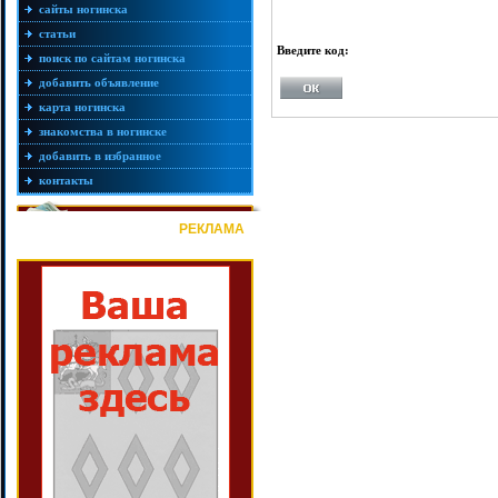
сайты ногинска
статьи
Введите код:
поиск по сайтам ногинска
добавить объявление
карта ногинска
знакомства в ногинске
добавить в избранное
контакты
РЕКЛАМА