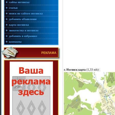
сайты ногинска
статьи
поиск по сайтам ногинска
добавить объявление
карта ногинска
знакомства в ногинске
добавить в избранное
контакты
РЕКЛАМА
г. Ногинск карта
(1,33 mb):