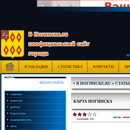
Л
В ЗАКЛАДКИ
СТАТИСТИКА
КОНТАКТЫ
ПР
В НОГИНСКЕ.RU
»
СТАТЬ
•
МЕНЮ САЙТА
главная
КАРТА НОГИНСКА
новости
работа
барахолка
автор:
admi
(голосов: 13)
недвижимость
авто