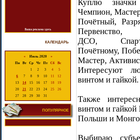
Куплю значки
Чемпион, Масте
Почётный, Разр
Первенство,
Ваша реклама здесь
ДСО, Спарта
КАЛЕНДАРЬ
Почётному, Побе
«
Июль 2020
»
Мастер, Активис
Пн
Вт
Ср
Чт
Пт
Сб
Вс
Интересуют лю
1
2
3
4
5
6
7
8
9
10
11
12
винтом и гайкой.
13
14
15
16
17
18
19
20
21
22
23
24
25
26
27
28
29
30
31
Также интерес
винтом и гайкой 
ПОПУЛЯРНОЕ
Пoльши и Moнгo
Выбираю субъе