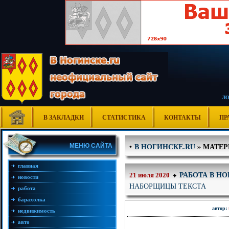
Л
В ЗАКЛАДКИ
СТАТИСТИКА
КОНТАКТЫ
ПР
В НОГИНСКЕ.RU
» МАТЕР
•
МЕНЮ САЙТА
главная
РАБОТА В Н
21 июля 2020
новости
НАБОРЩИЦЫ ТЕКСТА
работа
барахолка
автор:
недвижимость
авто