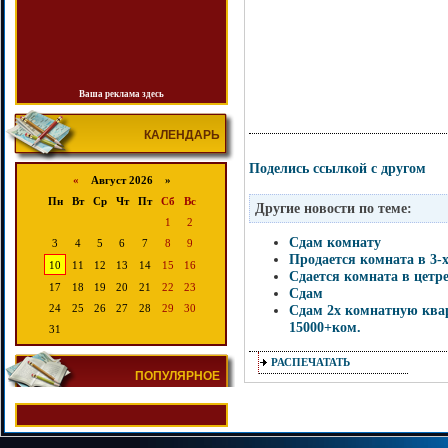
Ваша реклама здесь
КАЛЕНДАРЬ
Поделись ссылкой с другом
«
Август 2026 »
Пн
Вт
Ср
Чт
Пт
Сб
Вс
Другие новости по теме:
1
2
Сдам комнату
3
4
5
6
7
8
9
Продается комната в 3-
10
11
12
13
14
15
16
Сдается комната в цетре
17
18
19
20
21
22
23
Сдам
Сдам 2х комнатную квар
24
25
26
27
28
29
30
15000+ком.
31
РАСПЕЧАТАТЬ
ПОПУЛЯРНОЕ