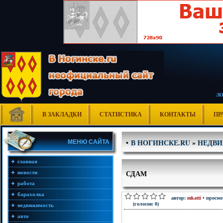
Л
В ЗАКЛАДКИ
СТАТИСТИКА
КОНТАКТЫ
ПР
В НОГИНСКЕ.RU
»
НЕДВ
•
МЕНЮ САЙТА
главная
СДАМ
новости
работа
барахолка
автор:
mkatti
• просмо
(голосов: 0)
недвижимость
авто