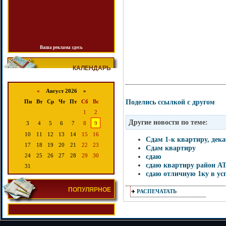
Ваша реклама здесь
КАЛЕНДАРЬ
«
Август 2026 »
Поделись ссылкой с другом
Пн
Вт
Ср
Чт
Пт
Сб
Вс
1
2
Другие новости по теме:
3
4
5
6
7
8
9
10
11
12
13
14
15
16
Сдам 1-к квартиру, дек
17
18
19
20
21
22
23
Сдам квартиру
сдаю
24
25
26
27
28
29
30
сдаю квартиру район А
31
сдаю отличную 1ку в ус
ПОПУЛЯРНОЕ
РАСПЕЧАТАТЬ