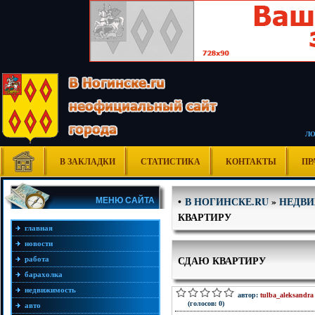
Л
В ЗАКЛАДКИ
СТАТИСТИКА
КОНТАКТЫ
ПР
В НОГИНСКЕ.RU
»
НЕДВ
•
МЕНЮ САЙТА
КВАРТИРУ
главная
новости
СДАЮ КВАРТИРУ
работа
барахолка
недвижимость
автор:
tulba_aleksandra
(голосов: 0)
авто