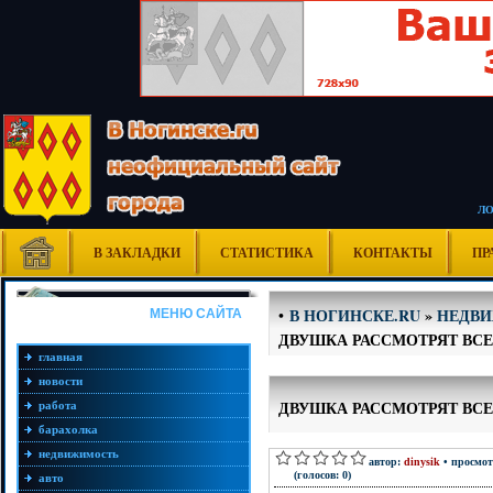
Л
В ЗАКЛАДКИ
СТАТИСТИКА
КОНТАКТЫ
ПР
В НОГИНСКЕ.RU
»
НЕДВ
•
МЕНЮ САЙТА
ДВУШКА РАССМОТРЯТ ВС
главная
новости
ДВУШКА РАССМОТРЯТ ВС
работа
барахолка
недвижимость
автор:
dinysik
• просмот
(голосов: 0)
авто