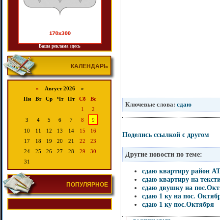
Ваша реклама здесь
КАЛЕНДАРЬ
«
Август 2026 »
Пн
Вт
Ср
Чт
Пт
Сб
Вс
Ключевые слова:
сдаю
1
2
3
4
5
6
7
8
9
10
11
12
13
14
15
16
Поделись ссылкой с другом
17
18
19
20
21
22
23
24
25
26
27
28
29
30
Другие новости по теме:
31
сдаю квартиру район А
сдаю квартиру на текст
ПОПУЛЯРНОЕ
сдаю двушку на пос.Ок
сдаю 1 ку на пос. Октяб
сдаю 1 ку пос.Октября