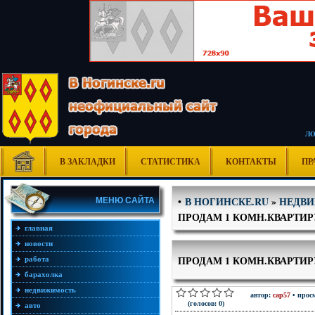
Л
В ЗАКЛАДКИ
СТАТИСТИКА
КОНТАКТЫ
ПР
В НОГИНСКЕ.RU
»
НЕДВ
•
МЕНЮ САЙТА
ПРОДАМ 1 КОМН.КВАРТИР
главная
новости
ПРОДАМ 1 КОМН.КВАРТИР
работа
барахолка
недвижимость
автор:
cap57
• просм
(голосов: 0)
авто