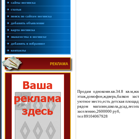
сайты ногинска
статьи
поиск по сайтам ногинска
добавить объявление
карта ногинска
знакомства в ногинске
добавить в избранное
контакты
РЕКЛАМА
Продам однокомн.кв.34.8 кв.м,жи
этаж,домофон,ждверь,балкон за
уютное место,есть детская площад
рядом магазин,школа,дсад,лесо
заселению,2600000 руб,
тел 89104067928