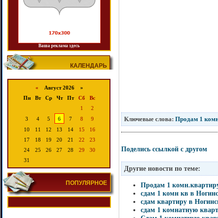
Ваша реклама здесь
КАЛЕНДАРЬ
«
Август 2026 »
Пн
Вт
Ср
Чт
Пт
Сб
Вс
1
2
Ключевые слова:
Продам 1 комн
3
4
5
6
7
8
9
10
11
12
13
14
15
16
17
18
19
20
21
22
23
Поделись ссылкой с другом
24
25
26
27
28
29
30
31
Другие новости по теме:
ПОПУЛЯРНОЕ
Продам 1 комн.квартир
сдам 1 комн кв в Ногин
сдам квартиру в Ногинс
сдам 1 комнатную квар
Сдам 1 комнатную квар