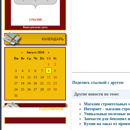
Ваша реклама здесь
КАЛЕНДАРЬ
«
Август 2026 »
Пн
Вт
Ср
Чт
Пт
Сб
Вс
1
2
3
4
5
6
7
8
9
10
11
12
13
14
15
16
Поделись ссылкой с другом
17
18
19
20
21
22
23
24
25
26
27
28
29
30
Другие новости по теме:
31
Магазин строительных м
Интернет - магазин стр
ПОПУЛЯРНОЕ
Уникальные полезные н
Запчасти для бензопил 
Кухни на заказ от прои