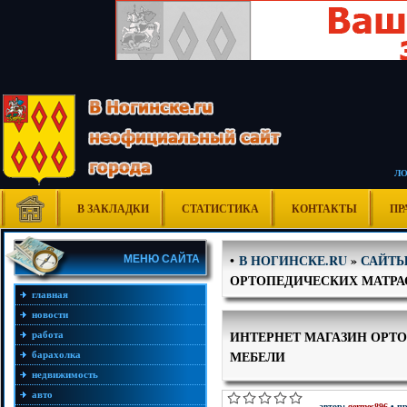
Л
В ЗАКЛАДКИ
СТАТИСТИКА
КОНТАКТЫ
ПР
В НОГИНСКЕ.RU
»
САЙТЫ
•
МЕНЮ САЙТА
ОРТОПЕДИЧЕСКИХ МАТРАС
главная
новости
ИНТЕРНЕТ МАГАЗИН ОРТО
работа
МЕБЕЛИ
барахолка
недвижимость
авто
автор:
germes896
• пр