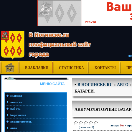
Л
В ЗАКЛАДКИ
СТАТИСТИКА
КОНТАКТЫ
ПР
В НОГИНСКЕ.RU
»
АВТО
•
МЕНЮ САЙТА
БАТАРЕИ.
главная
новости
АККУМУЛЯТОРНЫЕ БАТАР
работа
барахолка
недвижимость
автор:
бен
• про
(голосов: 0)
авто