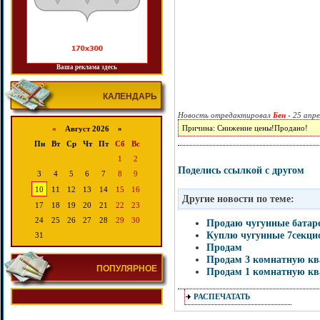
Ваша реклама здесь
КАЛЕНДАРЬ
Новость отредактировал
Бен
- 25 апре
Причина: Снижение цены!Продано!
«
Август 2026 »
Пн
Вт
Ср
Чт
Пт
Сб
Вс
1
2
Поделись ссылкой с другом
3
4
5
6
7
8
9
10
11
12
13
14
15
16
Другие новости по теме:
17
18
19
20
21
22
23
24
25
26
27
28
29
30
Продаю чугунные батар
Куплю чугунные 7секцио
31
Продам
Продам 3 комнатную ква
ПОПУЛЯРНОЕ
Продам 1 комнатную кв
РАСПЕЧАТАТЬ