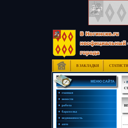
В ЗАКЛАДКИ
СТАТИСТ
МЕНЮ САЙТА
•
С
главная
новости
В
работа
барахолка
недвижимость
авто