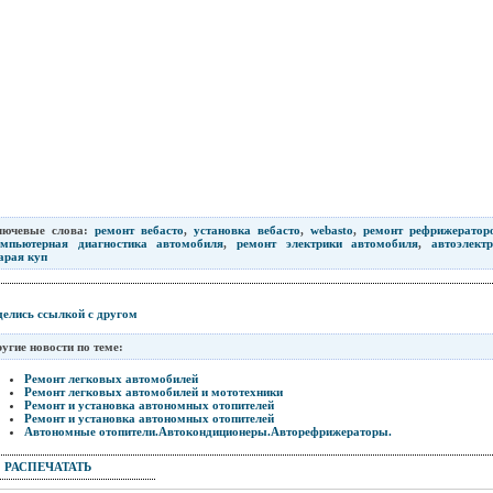
лючевые слова:
ремонт вебасто
,
установка вебасто
,
webasto
,
ремонт рефрижератор
омпьютерная диагностика автомобиля
,
ремонт электрики автомобиля
,
автоэлект
арая куп
елись ссылкой с другом
угие новости по теме:
Ремонт легковых автомобилей
Ремонт легковых автомобилей и мототехники
Ремонт и установка автономных отопителей
Ремонт и установка автономных отопителей
Автономные отопители.Автокондиционеры.Авторефрижераторы.
РАСПЕЧАТАТЬ