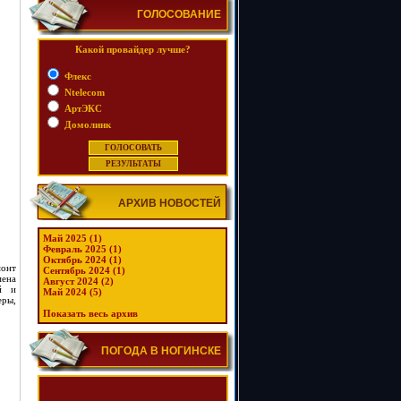
ГОЛОСОВАНИЕ
Какой провайдер лучше?
Флекс
Ntelecom
АртЭКС
Домолинк
АРХИВ НОВОСТЕЙ
Май 2025 (1)
Февраль 2025 (1)
Октябрь 2024 (1)
монт
Сентябрь 2024 (1)
мена
Август 2024 (2)
й и
Май 2024 (5)
еры,
Показать весь архив
ПОГОДА В НОГИНСКЕ