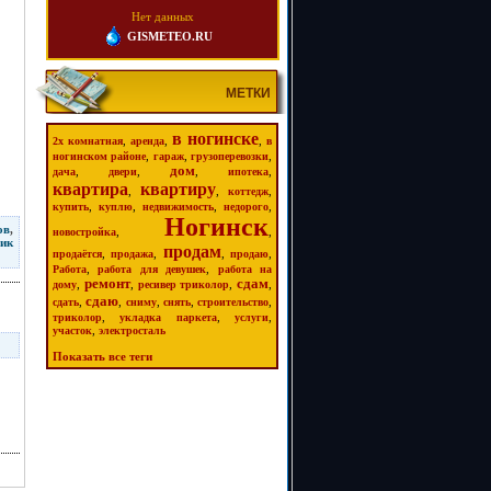
Нет данных
GISMETEO.RU
МЕТКИ
в ногинске
,
,
,
2х комнатная
аренда
в
,
,
,
ногинском районе
гараж
грузоперевозки
дом
,
,
,
,
дача
двери
ипотека
квартира
квартиру
,
,
,
коттедж
,
,
,
,
купить
куплю
недвижимость
недорого
Ногинск
ов
,
,
,
новостройка
рик
продам
,
,
,
,
продаётся
продажа
продаю
,
,
Работа
работа для девушек
работа на
ремонт
сдам
,
,
,
,
дому
ресивер триколор
сдаю
,
,
,
,
,
сдать
сниму
снять
строительство
,
,
,
триколор
укладка паркета
услуги
,
участок
электросталь
Показать все теги