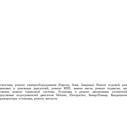
гностика, ремонт электрооборудования (Европа, Азия, Америка). Ремонт ходовой, ре
зиновых и дизельных двигателей, ремонт КПП, замена масла, ремонт подвески, за
епления, ремонт тормозной системы. Установка и ремонт автономных отопителе
дпусковых подогревателей двигателя Webasto, Eberspacher, Бинар/Планар. Кондицион
рижераторы: установка, ремонт, запчасти