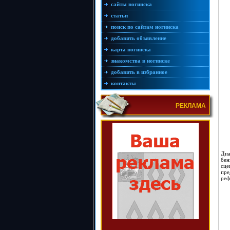
сайты ногинска
статьи
поиск по сайтам ногинска
добавить объявление
карта ногинска
знакомства в ногинске
добавить в избранное
контакты
РЕКЛАМА
Диа
бен
сц
пре
реф