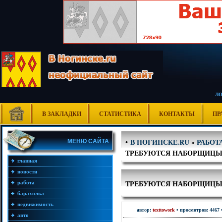
Л
В ЗАКЛАДКИ
СТАТИСТИКА
КОНТАКТЫ
ПР
В НОГИНСКЕ.RU
»
РАБОТ
•
МЕНЮ САЙТА
ТРЕБУЮТСЯ НАБОРЩИЦЫ
главная
новости
ТРЕБУЮТСЯ НАБОРЩИЦЫ
работа
барахолка
недвижимость
автор:
texttowork
• просмотров: 4467 
авто