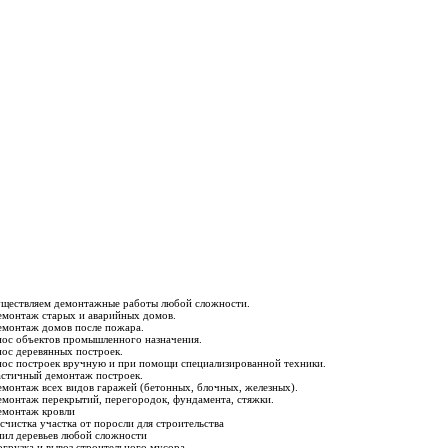
ществляем демонтажные работы любой сложности.
емонтаж старых и аварийных домов.
емонтаж домов после пожара.
нос объектов промышленного назначения.
нос деревянных построек.
нос построек вручную и при помощи специализированной техники.
астичный демонтаж построек.
емонтаж всех видов гаражей (бетонных, блочных, железных).
емонтаж перекрытий, перегородок, фундамента, стяжки.
емонтаж кровли
асчистка участка от поросли для строительства
пил деревьев любой сложности
огрузка и вывоз строительного мусора