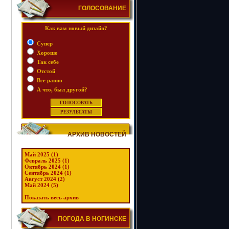
ГОЛОСОВАНИЕ
Как вам новый дизайн?
Супер
Хорошо
Так себе
Отстой
Все равно
А что, был другой?
АРХИВ НОВОСТЕЙ
Май 2025 (1)
Февраль 2025 (1)
Октябрь 2024 (1)
Сентябрь 2024 (1)
Август 2024 (2)
Май 2024 (5)
Показать весь архив
ПОГОДА В НОГИНСКЕ