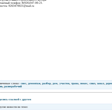
тактный телефон: 8(926)347-00-21.
 почта: 9263470021@mail.ru
лючевые слова:
снос
,
демонтаж
,
разбор
,
дом
,
участок
,
трава
,
покос
,
спил
,
завал
,
дере
нь
,
разнорабочий
елись ссылкой с другом
угие новости по теме: