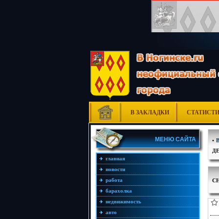
В ЗАКЛАДКИ
СТАТИСТ
МЕНЮ САЙТА
•
Д
главная
новости
С
работа
барахолка
недвижимость
авто