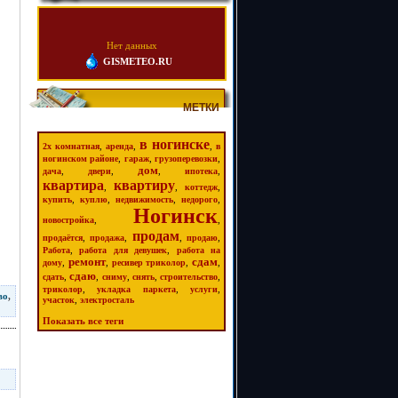
Нет данных
GISMETEO.RU
МЕТКИ
в ногинске
,
,
,
2х комнатная
аренда
в
,
,
,
ногинском районе
гараж
грузоперевозки
дом
,
,
,
,
дача
двери
ипотека
квартира
квартиру
,
,
,
коттедж
,
,
,
,
купить
куплю
недвижимость
недорого
Ногинск
,
,
новостройка
продам
,
,
,
,
продаётся
продажа
продаю
,
,
Работа
работа для девушек
работа на
ремонт
сдам
,
,
,
,
дому
ресивер триколор
сдаю
,
,
,
,
,
сдать
сниму
снять
строительство
,
,
,
триколор
укладка паркета
услуги
во
,
,
участок
электросталь
Показать все теги