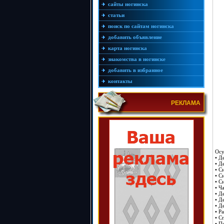
сайты ногинска
статьи
поиск по сайтам ногинска
добавить объявление
карта ногинска
знакомства в ногинске
добавить в избранное
контакты
РЕКЛАМА
Осу
• Д
• Д
• С
• С
• С
• Ч
• Д
• Д
• Д
• Р
• С
• П