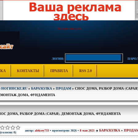
Ваша реклама здесь
ЛОГИН:
ПАРОЛ
ИКА
КОНТАКТЫ
ПРАВИЛА
RSS 2.0
В НОГИНСКЕ.RU
»
БАРАХОЛКА
»
ПРОДАМ
» СНОС ДОМА, РАЗБОР ДОМА (САРАЯ)
ЕМОНТАЖ ДОМА, ФУНДАМЕНТА
НОС ДОМА, РАЗБОР ДОМА (САРАЯ), ДЕМОНТАЖ ДОМА, ФУНДАМЕНТА
БАРАХОЛКА
»
ПРОДА
автор:
aleksey733
• просмотров: 3026 •
8 мая 2021
(голосов: 0)