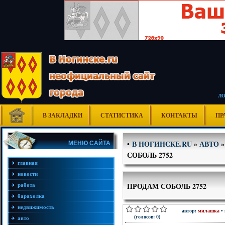
Л
В ЗАКЛАДКИ
СТАТИСТИКА
КОНТАКТЫ
ПР
В НОГИНСКЕ.RU
»
АВТО
•
МЕНЮ САЙТА
СОБОЛЬ 2752
главная
новости
ПРОДАМ СОБОЛЬ 2752
работа
барахолка
недвижимость
автор:
милашка
• 
(голосов: 0)
авто