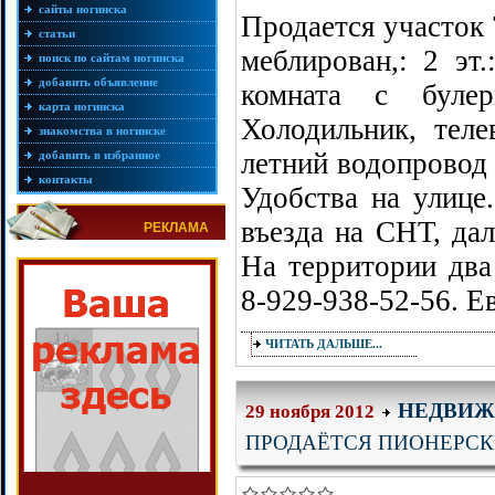
сайты ногинска
Продается участок 7
статьи
меблирован,: 2 эт.
поиск по сайтам ногинска
добавить объявление
комната с булер
карта ногинска
Холодильник, телев
знакомства в ногинске
летний водопровод с
добавить в избранное
контакты
Удобства на улице
въезда на СНТ, дал
РЕКЛАМА
На территории два
8-929-938-52-56. Е
ЧИТАТЬ ДАЛЬШЕ...
НЕДВИЖ
29 ноября 2012
ПРОДАЁТСЯ ПИОНЕРСК