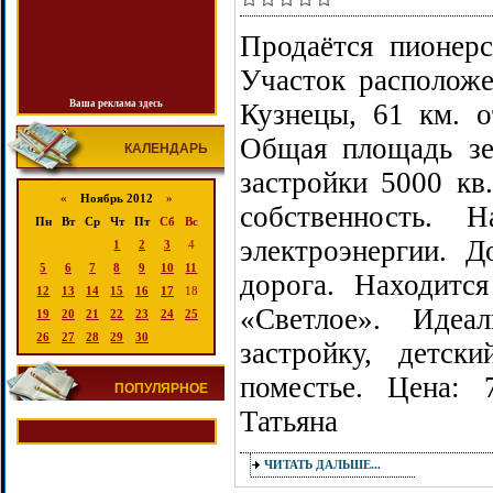
Продаётся пионерс
Участок расположе
Ваша реклама здесь
Кузнецы, 61 км. 
Общая площадь зем
КАЛЕНДАРЬ
застройки 5000 кв
«
Ноябрь 2012
»
собственность.
Пн
Вт
Ср
Чт
Пт
Сб
Вс
электроэнергии. Д
1
2
3
4
5
6
7
8
9
10
11
дорога. Находитс
12
13
14
15
16
17
18
«Светлое». Идеа
19
20
21
22
23
24
25
26
27
28
29
30
застройку, детски
поместье. Цена: 
ПОПУЛЯРНОЕ
Татьяна
ЧИТАТЬ ДАЛЬШЕ...