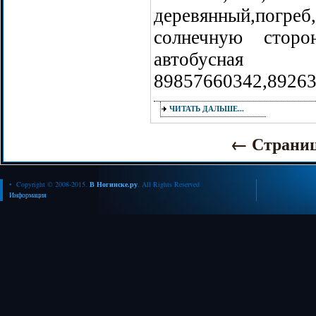
деревянный,погр
солнечную сторо
автобусная 
89857660342,8926
ЧИТАТЬ ДАЛЬШЕ...
←
Страни
• Copyright © 2008-2015.
В Ногинске.ру
. All Rights Reserved
Информация