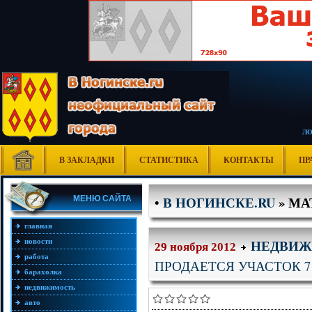
Л
В ЗАКЛАДКИ
СТАТИСТИКА
КОНТАКТЫ
ПР
В НОГИНСКЕ.RU
» МА
МЕНЮ САЙТА
•
главная
новости
НЕДВИЖ
29 ноября 2012
работа
ПРОДАЕТСЯ УЧАСТОК 7 
барахолка
недвижимость
авто