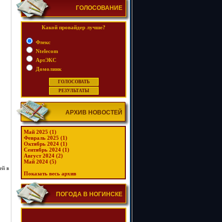
ГОЛОСОВАНИЕ
Какой провайдер лучше?
Флекс
Ntelecom
АртЭКС
Домолинк
АРХИВ НОВОСТЕЙ
Май 2025 (1)
Февраль 2025 (1)
Октябрь 2024 (1)
Сентябрь 2024 (1)
Август 2024 (2)
Май 2024 (5)
ей в
Показать весь архив
ПОГОДА В НОГИНСКЕ