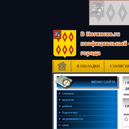
В ЗАКЛАДКИ
СТАТИСТ
МЕНЮ САЙТА
•
Д
главная
новости
С
работа
барахолка
недвижимость
авто