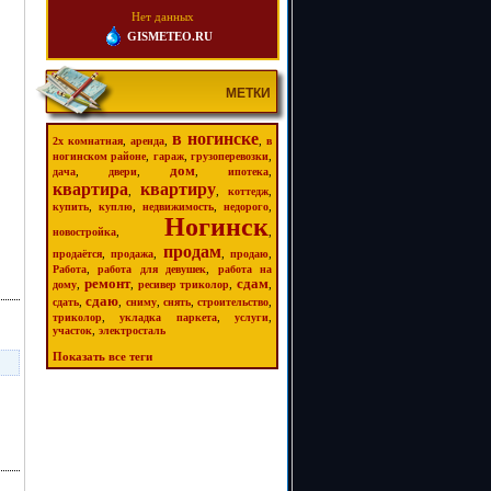
Нет данных
GISMETEO.RU
МЕТКИ
в ногинске
,
,
,
2х комнатная
аренда
в
,
,
,
ногинском районе
гараж
грузоперевозки
дом
,
,
,
,
дача
двери
ипотека
квартира
квартиру
,
,
,
коттедж
,
,
,
,
купить
куплю
недвижимость
недорого
Ногинск
,
,
новостройка
продам
,
,
,
,
продаётся
продажа
продаю
,
,
Работа
работа для девушек
работа на
ремонт
сдам
,
,
,
,
дому
ресивер триколор
сдаю
,
,
,
,
,
сдать
сниму
снять
строительство
,
,
,
триколор
укладка паркета
услуги
,
участок
электросталь
Показать все теги