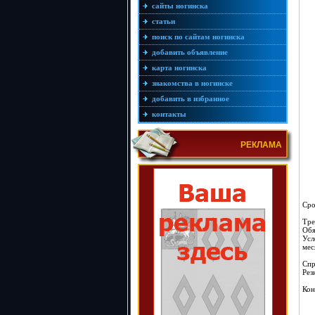
сайты ногинска
статьи
поиск по сайтам ногинска
добавить объявление
карта ногинска
знакомства в ногинске
добавить в избранное
контакты
РЕКЛАМА
Сро
Тре
Обя
Усл
мес
Спр
Рез
Кон