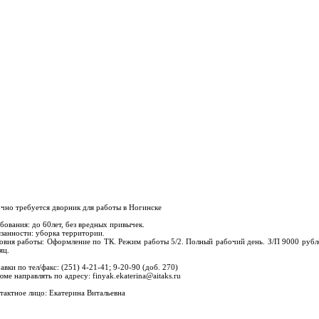
чно требуется дворник для работы в Ногинске
бования: до 60лет, без вредных привычек.
занности: уборка территории.
овия работы: Оформление по ТК. Режим работы 5/2. Полный рабочий день. З/П 9000 рубл
яц.
авки по тел/факс: (251) 4-21-41; 9-20-90 (доб. 270)
юме направлять по адресу: finyak.ekaterina@aitaks.ru
тактное лицо: Екатерина Витальевна