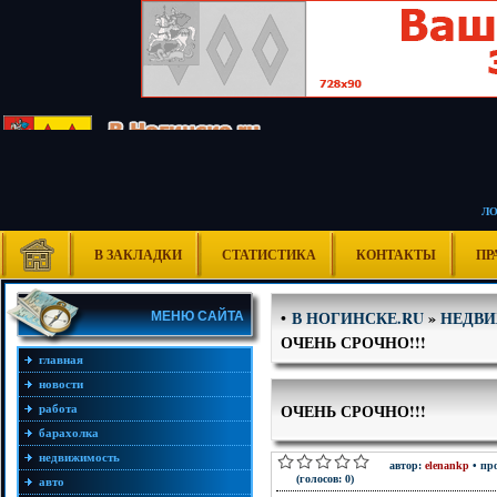
Л
В ЗАКЛАДКИ
СТАТИСТИКА
КОНТАКТЫ
ПР
В НОГИНСКЕ.RU
»
НЕДВ
•
МЕНЮ САЙТА
ОЧЕНЬ СРОЧНО!!!
главная
новости
ОЧЕНЬ СРОЧНО!!!
работа
барахолка
недвижимость
автор:
elenankp
• про
(голосов: 0)
авто