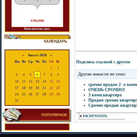
Ваша реклама здесь
КАЛЕНДАРЬ
«
Август 2026 »
Поделись ссылкой с другом
Пн
Вт
Ср
Чт
Пт
Сб
Вс
1
2
Другие новости по теме:
3
4
5
6
7
8
9
10
11
12
13
14
15
16
срочно продам 2 -х ком
17
18
19
20
21
22
23
ОЧЕНЬ СРОЧНО!
3 комн.квартира
24
25
26
27
28
29
30
Продам срочно квартиру
31
Срочно продаю квартир
ПОПУЛЯРНОЕ
РАСПЕЧАТАТЬ