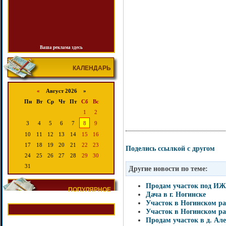
Ваша реклама здесь
КАЛЕНДАРЬ
«
Август 2026 »
Пн
Вт
Ср
Чт
Пт
Сб
Вс
1
2
3
4
5
6
7
8
9
10
11
12
13
14
15
16
17
18
19
20
21
22
23
Поделись ссылкой с другом
24
25
26
27
28
29
30
31
Другие новости по теме:
Продам участок под И
ПОПУЛЯРНОЕ
Дача в г. Ногинске
Участок в Ногинском ра
Участок в Ногинском ра
Продам участок в д. Але