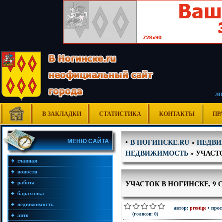
Л
В ЗАКЛАДКИ
СТАТИСТИКА
КОНТАКТЫ
ПР
В НОГИНСКЕ.RU
»
НЕДВ
•
МЕНЮ САЙТА
НЕДВИЖИМОСТЬ
» УЧАСТ
главная
новости
УЧАСТОК В НОГИНСКЕ, 9 
работа
барахолка
недвижимость
автор:
prestige
• прос
(голосов: 0)
авто