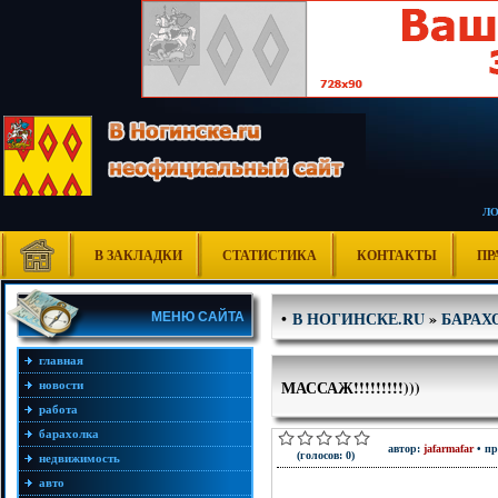
Л
В ЗАКЛАДКИ
СТАТИСТИКА
КОНТАКТЫ
ПР
В НОГИНСКЕ.RU
»
БАРАХ
•
МЕНЮ САЙТА
главная
МАССАЖ!!!!!!!!!)))
новости
работа
барахолка
автор:
jafarmafar
• пр
(голосов: 0)
недвижимость
авто