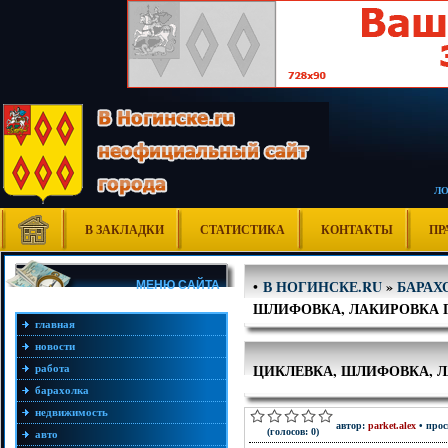
Л
В ЗАКЛАДКИ
СТАТИСТИКА
КОНТАКТЫ
ПР
В НОГИНСКЕ.RU
»
БАРАХ
•
МЕНЮ САЙТА
ШЛИФОВКА, ЛАКИРОВКА П
главная
новости
ЦИКЛЕВКА, ШЛИФОВКА, Л
работа
барахолка
недвижимость
автор:
parket.alex
• прос
(голосов: 0)
авто