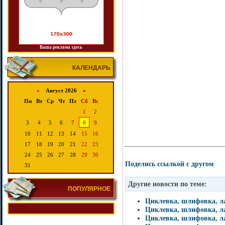
Ваша реклама здесь
КАЛЕНДАРЬ
«
Август 2026 »
Пн
Вт
Ср
Чт
Пт
Сб
Вс
1
2
3
4
5
6
7
8
9
10
11
12
13
14
15
16
17
18
19
20
21
22
23
24
25
26
27
28
29
30
Поделись ссылкой с другом
31
Другие новости по теме:
ПОПУЛЯРНОЕ
Циклевка, шлифовка, ла
Циклевка, шлифовка, ла
Циклевка, шлифовка, ла