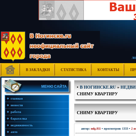
Л
В ЗАКЛАДКИ
СТАТИСТИКА
КОНТАКТЫ
ПР
В НОГИНСКЕ.RU
»
НЕДВ
•
МЕНЮ САЙТА
СНИМУ КВАРТИРУ
главная
новости
СНИМУ КВАРТИРУ
работа
барахолка
недвижимость
автор:
mfg.811
• просмотров: 1333 •
2 н
авто