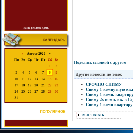
Ваша реклама здесь
КАЛЕНДАРЬ
«
Август 2026 »
Пн
Вт
Ср
Чт
Пт
Сб
Вс
Поделись ссылкой с другом
1
2
3
4
5
6
7
8
9
Другие новости по теме:
10
11
12
13
14
15
16
СРОЧНО СНИМУ
17
18
19
20
21
22
23
Сниму 1-комнутную кв
24
25
26
27
28
29
30
Сниму 1-комн. квартиру
31
Сниму 2х комн. кв. в Гл
Сниму 1-комн квартиру
ПОПУЛЯРНОЕ
РАСПЕЧАТАТЬ