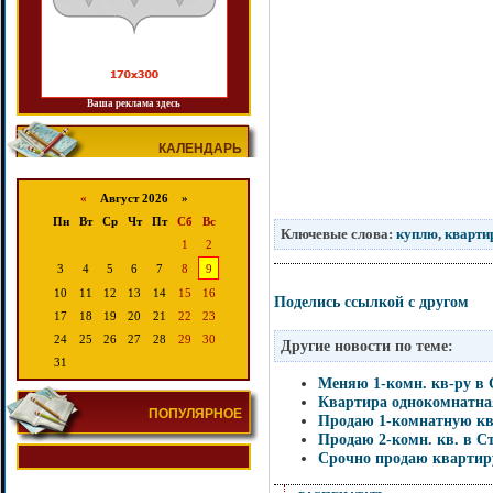
Ваша реклама здесь
КАЛЕНДАРЬ
«
Август 2026 »
Пн
Вт
Ср
Чт
Пт
Сб
Вс
Ключевые слова:
куплю
,
кварти
1
2
3
4
5
6
7
8
9
10
11
12
13
14
15
16
Поделись ссылкой с другом
17
18
19
20
21
22
23
24
25
26
27
28
29
30
Другие новости по теме:
31
Меняю 1-комн. кв-ру в 
Квартира однокомнатная
ПОПУЛЯРНОЕ
Продаю 1-комнатную кв
Продаю 2-комн. кв. в Ст
Срочно продаю квартир