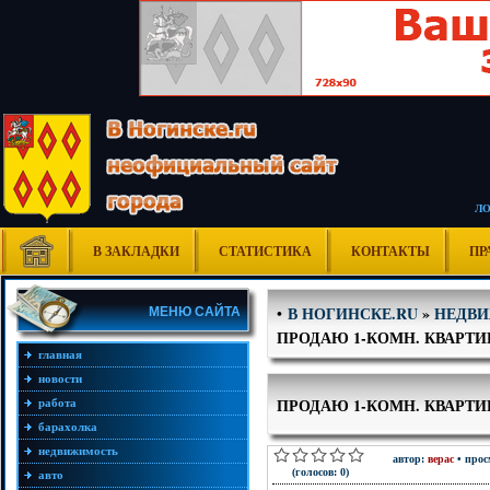
Л
В ЗАКЛАДКИ
СТАТИСТИКА
КОНТАКТЫ
ПР
В НОГИНСКЕ.RU
»
НЕДВ
•
МЕНЮ САЙТА
ПРОДАЮ 1-КОМН. КВАРТИР
главная
новости
ПРОДАЮ 1-КОМН. КВАРТИР
работа
барахолка
недвижимость
автор:
верас
• прос
(голосов: 0)
авто