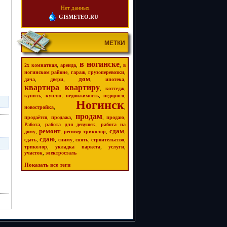
Нет данных
GISMETEO.RU
МЕТКИ
в ногинске
,
,
,
2х комнатная
аренда
в
,
,
,
ногинском районе
гараж
грузоперевозки
дом
,
,
,
,
дача
двери
ипотека
квартира
квартиру
,
,
,
коттедж
,
,
,
,
купить
куплю
недвижимость
недорого
Ногинск
,
,
новостройка
продам
,
,
,
,
продаётся
продажа
продаю
,
,
Работа
работа для девушек
работа на
ремонт
сдам
,
,
,
,
дому
ресивер триколор
сдаю
,
,
,
,
,
сдать
сниму
снять
строительство
,
,
,
триколор
укладка паркета
услуги
,
участок
электросталь
Показать все теги