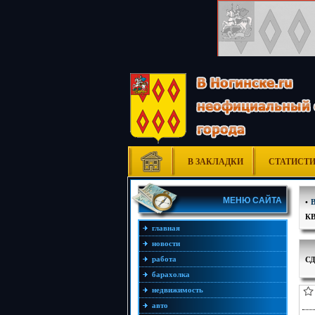
В ЗАКЛАДКИ
СТАТИСТ
МЕНЮ САЙТА
•
КВ
главная
новости
С
работа
барахолка
недвижимость
авто