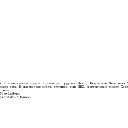
ю 2 комнатную квартиру в Ногинске ул. Трудовая (Центр). Квартира на 9-ом этаже 
жного дома. В квартире вся мебель, телевизор, окна ПВХ, косметический ремонт. Хор
тояние.
00 рублей/мес
03-188-89-23, Николай