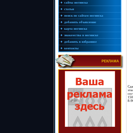
сайты ногинска
статьи
поиск по сайтам ногинска
добавить объявление
карта ногинска
знакомства в ногинске
добавить в избранное
контакты
РЕКЛАМА
Сда
эта
сос
150
8-9