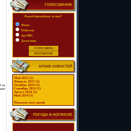
ГОЛОСОВАНИЕ
Какой провайдер лучше?
Флекс
Ntelecom
АртЭКС
Домолинк
АРХИВ НОВОСТЕЙ
Май 2025 (1)
Февраль 2025 (1)
Октябрь 2024 (1)
9-ти
Сентябрь 2024 (1)
ошее
Август 2024 (2)
Май 2024 (5)
Показать весь архив
ПОГОДА В НОГИНСКЕ