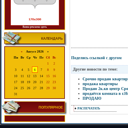
Ваша реклама здесь
КАЛЕНДАРЬ
«
Август 2026 »
Поделись ссылкой с другом
Пн
Вт
Ср
Чт
Пт
Сб
Вс
1
2
Другие новости по теме:
3
4
5
6
7
8
9
10
11
12
13
14
15
16
Срочно продаю квартир
17
18
19
20
21
22
23
продажа квартиры
Продаю 2к.кв центр Ср
24
25
26
27
28
29
30
продаётся комната в г.Н
31
ПРОДАЮ
ПОПУЛЯРНОЕ
РАСПЕЧАТАТЬ