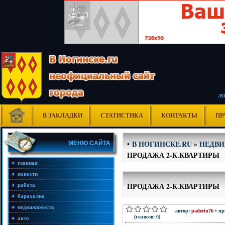
Л
В ЗАКЛАДКИ
СТАТИСТИКА
КОНТАКТЫ
ПР
В НОГИНСКЕ.RU
»
НЕДВ
•
МЕНЮ САЙТА
ПРОДАЖА 2-К.КВАРТИРЫ
главная
новости
ПРОДАЖА 2-К.КВАРТИРЫ
работа
барахолка
недвижимость
автор:
paderin76
• пр
(голосов: 0)
авто