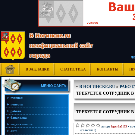
Л
В ЗАКЛАДКИ
СТАТИСТИКА
КОНТАКТЫ
ПР
В НОГИНСКЕ.RU
»
РАБОТ
•
МЕНЮ САЙТА
ТРЕБУЕТСЯ СОТРУДНИК 
главная
новости
ТРЕБУЕТСЯ СОТРУДНИК 
работа
барахолка
недвижимость
автор:
legenda0103
• про
(голосов: 0)
авто