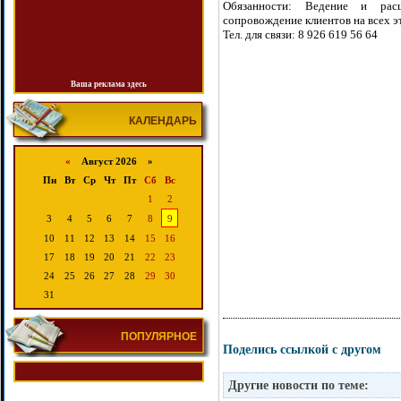
Обязанности: Ведение и расш
сопровождение клиентов на всех э
Тел. для связи: 8 926 619 56 64
Ваша реклама здесь
КАЛЕНДАРЬ
«
Август 2026 »
Пн
Вт
Ср
Чт
Пт
Сб
Вс
1
2
3
4
5
6
7
8
9
10
11
12
13
14
15
16
17
18
19
20
21
22
23
24
25
26
27
28
29
30
31
ПОПУЛЯРНОЕ
Поделись ссылкой с другом
Другие новости по теме: