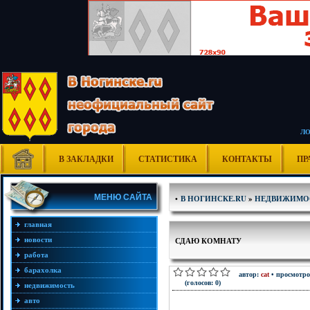
Л
В ЗАКЛАДКИ
СТАТИСТИКА
КОНТАКТЫ
ПР
МЕНЮ САЙТА
•
В НОГИНСКЕ.RU
»
НЕДВИЖИМО
главная
новости
СДАЮ КОМНАТУ
работа
барахолка
автор:
cat
• просмотро
(голосов: 0)
недвижимость
авто