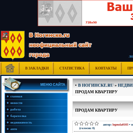
Л
В ЗАКЛАДКИ
СТАТИСТИКА
КОНТАКТЫ
ПР
В НОГИНСКЕ.RU
»
НЕДВ
•
МЕНЮ САЙТА
ПРОДАМ КВАРТИРУ
главная
новости
ПРОДАМ КВАРТИРУ
работа
барахолка
недвижимость
автор:
legenda0103
• п
(голосов: 0)
авто