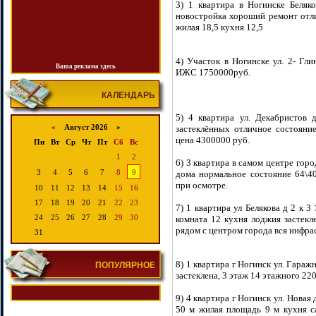
3) 1 квартира в Ногинске Беляк
новостройка хороший ремонт отл
жилая 18,5 кухня 12,5
4) Участок в Ногинске ул. 2- Гли
Ваша реклама здесь
ИЖС 1750000руб.
КАЛЕНДАРЬ
5) 4 квартира ул. Декабристов 
«
Август 2026 »
застеклённых отличное состояни
цена 4300000 руб.
Пн
Вт
Ср
Чт
Пт
Сб
Вс
1
2
6) 3 квартира в самом центре горо
3
4
5
6
7
8
9
дома нормальное состояние 64\4
при осмотре.
10
11
12
13
14
15
16
17
18
19
20
21
22
23
7) 1 квартира ул Белякова д 2 к 
24
25
26
27
28
29
30
комната 12 кухня лоджия застекл
рядом с центром города вся инфра
31
8) 1 квартира г Ногинск ул. Гараж
ПОПУЛЯРНОЕ
застеклена, 3 этаж 14 этажного 22
9) 4 квартира г Ногинск ул. Новая
50 м жилая площадь 9 м кухня с