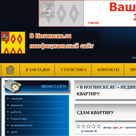
Л
В ЗАКЛАДКИ
СТАТИСТИКА
КОНТАКТЫ
ПР
В НОГИНСКЕ.RU
»
НЕДВ
•
МЕНЮ САЙТА
КВАРТИРУ
главная
новости
СДАМ КВАРТИРУ
работа
барахолка
недвижимость
автор:
igor_av
• просмо
(голосов: 0)
авто