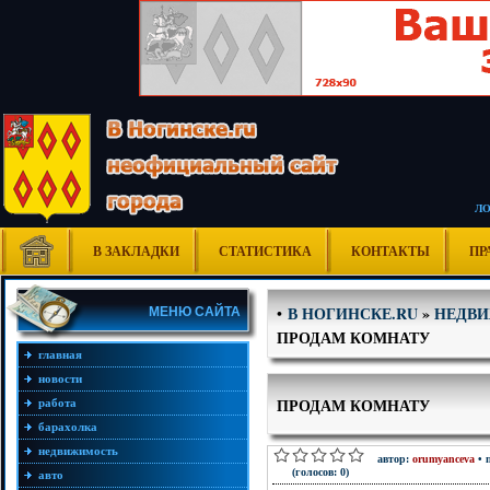
Л
В ЗАКЛАДКИ
СТАТИСТИКА
КОНТАКТЫ
ПР
В НОГИНСКЕ.RU
»
НЕДВ
•
МЕНЮ САЙТА
ПРОДАМ КОМНАТУ
главная
новости
ПРОДАМ КОМНАТУ
работа
барахолка
недвижимость
автор:
orumyanceva
• 
(голосов: 0)
авто