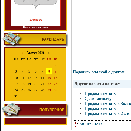
Ваша реклама здесь
КАЛЕНДАРЬ
«
Август 2026 »
Пн
Вт
Ср
Чт
Пт
Сб
Вс
1
2
Поделись ссылкой с другом
3
4
5
6
7
8
9
10
11
12
13
14
15
16
Другие новости по теме:
17
18
19
20
21
22
23
24
25
26
27
28
29
30
Продам комнату
31
Сдам комнату
Продам комнату в 3к.кв
Продам комнату
ПОПУЛЯРНОЕ
Продам комнату в 2 х к
РАСПЕЧАТАТЬ