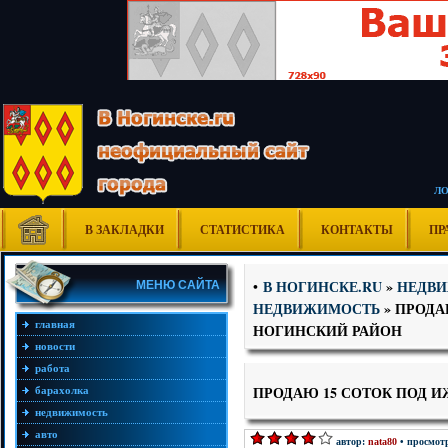
Л
В ЗАКЛАДКИ
СТАТИСТИКА
КОНТАКТЫ
ПР
В НОГИНСКЕ.RU
»
НЕДВ
•
МЕНЮ САЙТА
НЕДВИЖИМОСТЬ
» ПРОДА
главная
НОГИНСКИЙ РАЙОН
новости
работа
ПРОДАЮ 15 СОТОК ПОД 
барахолка
недвижимость
авто
автор:
nata80
• просмотр