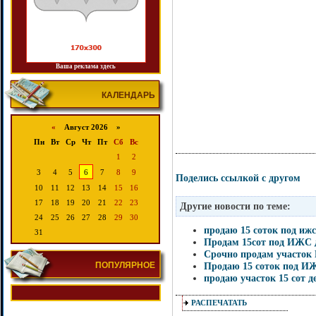
Ваша реклама здесь
КАЛЕНДАРЬ
«
Август 2026 »
Пн
Вт
Ср
Чт
Пт
Сб
Вс
1
2
3
4
5
6
7
8
9
Поделись ссылкой с другом
10
11
12
13
14
15
16
17
18
19
20
21
22
23
Другие новости по теме:
24
25
26
27
28
29
30
продаю 15 соток под иж
31
Продам 15сот под ИЖС д
Срочно продам участок 
Продаю 15 соток под И
ПОПУЛЯРНОЕ
продаю участок 15 сот 
РАСПЕЧАТАТЬ