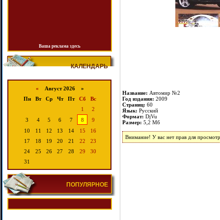
Ваша реклама здесь
КАЛЕНДАРЬ
«
Август 2026 »
Название:
Автомир №2
Год издания:
2009
Пн
Вт
Ср
Чт
Пт
Сб
Вс
Страниц:
60
1
2
Язык:
Русский
Формат:
DjVu
3
4
5
6
7
8
9
Размер:
5,2 Мб
10
11
12
13
14
15
16
Внимание! У вас нет прав для просмотр
17
18
19
20
21
22
23
24
25
26
27
28
29
30
31
ПОПУЛЯРНОЕ