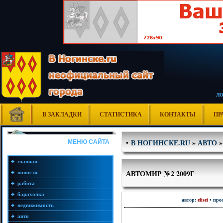
Л
В ЗАКЛАДКИ
СТАТИСТИКА
КОНТАКТЫ
ПР
В НОГИНСКЕ.RU
»
АВТО
»
•
МЕНЮ САЙТА
главная
АВТОМИР №2 2009Г
новости
работа
барахолка
автор:
elisei
• прос
недвижимость
авто