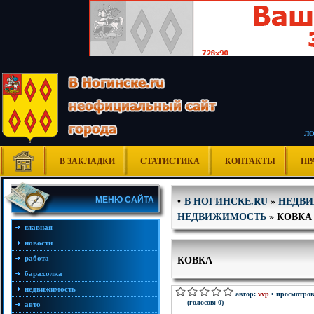
Л
В ЗАКЛАДКИ
СТАТИСТИКА
КОНТАКТЫ
ПР
В НОГИНСКЕ.RU
»
НЕДВ
•
МЕНЮ САЙТА
НЕДВИЖИМОСТЬ
» КОВКА
главная
новости
КОВКА
работа
барахолка
недвижимость
автор:
vvp
• просмотров
(голосов: 0)
авто