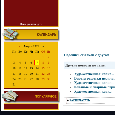
Ваша реклама здесь
КАЛЕНДАРЬ
«
Август 2026 »
Пн
Вт
Ср
Чт
Пт
Сб
Вс
Поделись ссылкой с другом
1
2
3
4
5
6
7
8
9
Другие новости по теме:
10
11
12
13
14
15
16
Художественная ковка -
17
18
19
20
21
22
23
Ворота решетки перила
24
25
26
27
28
29
30
Художественная ковка -
31
Кованые и сварные пери
Художественная ковка -
ПОПУЛЯРНОЕ
РАСПЕЧАТАТЬ