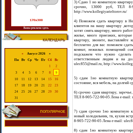
3) Сдаю 1 но комнатную квартиру, 
срочно, 13000 руб, ТЕЛ 8-90
http://www.kollegiyarieltorov.ru/
4) Поможем сдать квартиру в Но
клиентов на вашу квартиру ,кото
Ваша реклама здесь
хотят снять квартиру, много рабо
жилье, много приезжих, которые
квартиру, звоните, выставляйте 
КАЛЕНДАРЬ
бесплатно для вас поможем сдать
комнат, нежилых помещений со
«
Август 2026 »
подскажем что нужно сделать
ответственным людям и на дол
Пн
Вт
Ср
Чт
Пт
Сб
Вс
ulec855@mail.ru, http://www.kollegi
1
2
3
4
5
6
7
8
9
5) сдам 1но комнатную квартир
10
11
12
13
14
15
16
состояние, вся мебель, на долгий с
17
18
19
20
21
22
23
24
25
26
27
28
29
30
6) срочно сдам квартиру, заречье,
ТЕЛ 8-905-722-90-05 Лена e-mail: u
31
7) сдам срочно 1но комнатную кв
ПОПУЛЯРНОЕ
новый холодильник, тв, кухня вст
8-905-722-90-05 Лена e-mail: ulec85
8) сдам 1но комнатную квартиру