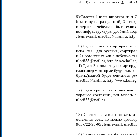
12000(за последний месяц), ТЕЛ я 
9) Сдается 1-комн. квартира на п. 
6 м, санузел раздельный, 3 этаж,
интернет, с мебелью и быт. техни
вся инфраструктура, удобный подъ
Лена e-mail: ulec855@mail.ru, http:
10) Сдаю : Чистая квартира с меб
цена 15000,для русских, квартира
и 2х комнатных как с мебелью так
ulec855@mail.ru, http://www.kollegi
11) Сдаю 2 х комнатную квартиру, 
сдаю людям которые будут там жит
брать,(платой будет считаться ре
ulec855@mail.ru, http://www.kollegi
12) сдам срочно 2х комнатную кв
хорошее состояние, вся мебель е
ulec855@mail.ru
13) Состояние можно заехать и 
остальная есть, но можно договор
905-722-90-05 Лена e-mail: ulec855@
14) Семья снимет у собственника 1