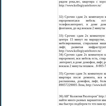
рядом река,лес, квартира с хор
http://www.kollegiyarieltorov.ru/
32) Срочно сдам 2х комнтаную кв
евроремонт,вся мебель есть,
телефон.интернет, в доме дом
фонтанов, до жд вокзала 2 минуты пе
33) Cрочно сдам 2х комнатную к
центра 15 минут на маршрутке, 
мебелированная, стиральная маш
лифт, развитая инфраструкт
http://www.kollegiyarieltorov.ru/
34) Срочно сдам 2х комнатную кв
евроремонт, вся мебель есть, сти
.интернет, в доме домофон, лифт, 
вокзала 2 минуты пешком. . 8-905-72
35) Срочно сдам 3х комнатную ква
квартира после ремонта, вся ме
распашонка, домофон, лифт, бол
89057229005 Лена, http://www.kolle
36) АН" Коллегия Риэлторов" http:/
найти много разных вариантов ква
мы быстро подберем то что вам нужн