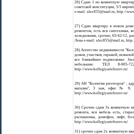
26) Сдаю 1 но комнатную квартиру
советской конституции, 5/5 кирпи
e-mail: ulec855@mail.ru, http://www.
27) Сдаю квартиру в новом доме, 
ремонтом, есть вся сантехника, в
холодильник, срочно, 65/42/12, р
Лена e-mail: ulec855@mail.ru, http:
28) Агентство недвижимости "Колл
домов, участков, гаражей, нежилой
все ближайшее подмосковье. Зас
небольшие. ТЕЛ 8-905-722
http://www.kollegiyarieltorov.ru/
29) АН "Коллегия риэлторов" , ад
магазин", 3 эаж, офис № 9, 8-
http://www.kollegiyarieltorov.ru/
30) Срочно сдам 3х комнатную ква
ремонта, вся мебель есть, стира
распашонка, домофон, лифт, бол
http://www.kollegiyarieltorov.ru/
31) срочно сдам 2х комнатную ква