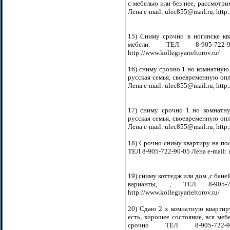
с мебелью или без нее, рассмотр
Лена e-mail: ulec855@mail.ru, http:
15) Сниму срочно в ногинске кв
мебели. ТЕЛ 8-905-722-9
http://www.kollegiyarieltorov.ru/
16) сниму срочно 1 но комнатную 
русская семья, своевременную опл
Лена e-mail: ulec855@mail.ru, http:
17) сниму срочно 1 но комнатну
русская семья, своевременную опл
Лена e-mail: ulec855@mail.ru, http:
18) Срочно сниму квартиру на пос
ТЕЛ 8-905-722-90-05 Лена e-mail: u
19) сниму коттедж или дом ,с бан
варианты, , ТЕЛ 8-905-722
http://www.kollegiyarieltorov.ru/
20) Сдаю 2 х комнатную квартиру
есть, хорошее состояние, вся меб
срочно ТЕЛ 8-905-722-90