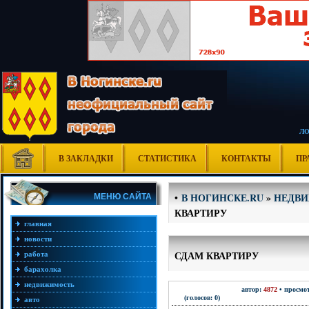
Л
В ЗАКЛАДКИ
СТАТИСТИКА
КОНТАКТЫ
ПР
В НОГИНСКЕ.RU
»
НЕДВ
•
МЕНЮ САЙТА
КВАРТИРУ
главная
новости
СДАМ КВАРТИРУ
работа
барахолка
недвижимость
автор:
4872
• просмот
(голосов: 0)
авто