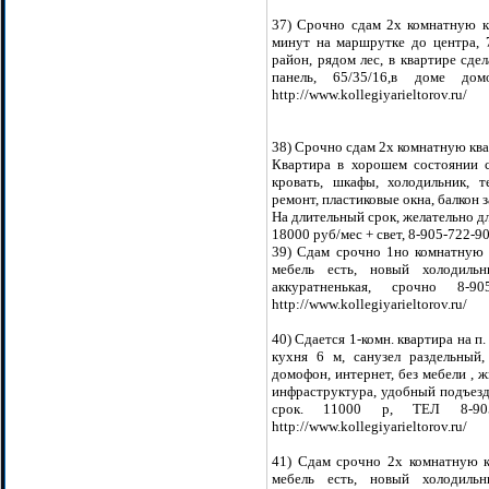
37) Cрочно сдам 2х комнатную кв
минут на маршрутке до центра, 
район, рядом лес, в квартире сде
панель, 65/35/16,в доме д
http://www.kollegiyarieltorov.ru/
38) Срочно сдам 2х комнатную ква
Квартира в хорошем состоянии с
кровать, шкафы, холодильник, т
ремонт, пластиковые окна, балкон з
На длительный срок, желательно дл
18000 руб/мес + свет, 8-905-722-90-
39) Сдам срочно 1но комнатную 
мебель есть, новый холодильн
аккуратненькая, срочно 8-90
http://www.kollegiyarieltorov.ru/
40) Сдается 1-комн. квартира на п.
кухня 6 м, санузел раздельный,
домофон, интернет, без мебели , 
инфраструктура, удобный подъезд,
срок. 11000 р, ТЕЛ 8-905-7
http://www.kollegiyarieltorov.ru/
41) Сдам срочно 2х комнатную к
мебель есть, новый холодильн