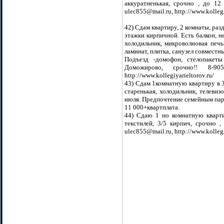
аккуратненькая, срочно , до 12 
ulec855@mail.ru, http://www.kollegi
42) Сдам квартиру, 2 комнаты, раз
этажки кирпичной. Есть балкон, не
холодильник, микроволновая печь
ламинат, плитка, санузел совместны
Подъезд -домофон, стелопакеты
Доможирово, срочно!! 8-905-
http://www.kollegiyarieltorov.ru/
43) Сдам 1комнатную квартиру в За
старенькая, холодильник, телевиз
июля. Предпочтение семейным пар
11 000+квартплата.
44) Сдаю 1 но комнатную квартир
текстилей, 3/5 кирпич, срочно ,
ulec855@mail.ru, http://www.kollegi