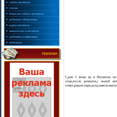
сайты ногинска
статьи
поиск по сайтам ногинска
добавить объявление
карта ногинска
знакомства в ногинске
добавить в избранное
контакты
РЕКЛАМА
Сдам 1 комн кв в Ногинске на 
этаж,после ремонта,с новой ме
семье,рядом парк,дсад,школа,маг