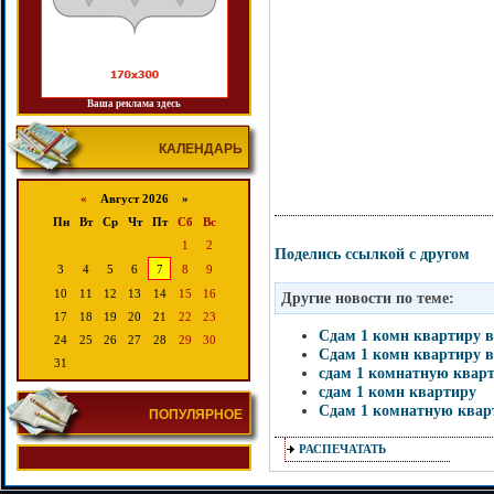
Ваша реклама здесь
КАЛЕНДАРЬ
«
Август 2026 »
Пн
Вт
Ср
Чт
Пт
Сб
Вс
1
2
Поделись ссылкой с другом
3
4
5
6
7
8
9
10
11
12
13
14
15
16
Другие новости по теме:
17
18
19
20
21
22
23
Сдам 1 комн квартиру в
24
25
26
27
28
29
30
Сдам 1 комн квартиру в
31
сдам 1 комнатную квар
сдам 1 комн квартиру
Сдам 1 комнатную квар
ПОПУЛЯРНОЕ
РАСПЕЧАТАТЬ