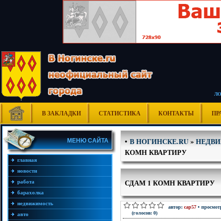
Л
В ЗАКЛАДКИ
СТАТИСТИКА
КОНТАКТЫ
ПР
В НОГИНСКЕ.RU
»
НЕДВ
•
МЕНЮ САЙТА
КОМН КВАРТИРУ
главная
новости
СДАМ 1 КОМН КВАРТИРУ
работа
барахолка
недвижимость
автор:
cap57
• просмотр
(голосов: 0)
авто