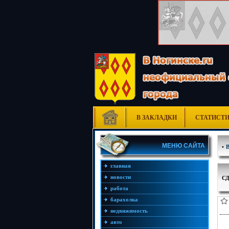
В ЗАКЛАДКИ
СТАТИСТ
МЕНЮ САЙТА
•
главная
новости
СД
работа
барахолка
недвижимость
авто