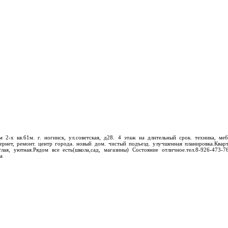
м 2-х кв.61м. г. ногинск, ул.советская, д28. 4 этаж на длительный срок. техника, меб
ернет, ремонт. центр города. новый дом. чистый подъезд. улучшенная планировка.Квар
тлая, уютная.Рядом все есть(школа,сад, магазины) Состояние отличное.тел.8-926-473-7
а