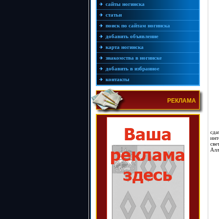
сайты ногинска
статьи
поиск по сайтам ногинска
добавить объявление
карта ногинска
знакомства в ногинске
добавить в избранное
контакты
РЕКЛАМА
сда
инт
све
Алл