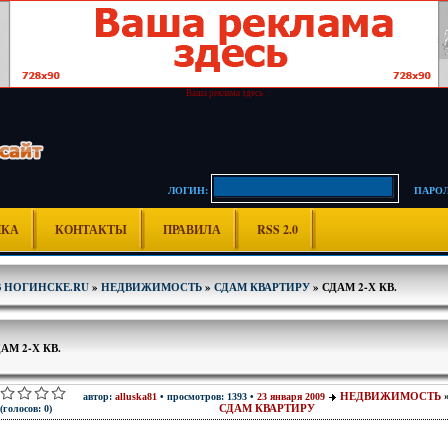
Ваша реклама здесь
ЛОГИН:
ПАРОЛ
ИКА
КОНТАКТЫ
ПРАВИЛА
RSS 2.0
В НОГИНСКЕ.RU
»
НЕДВИЖИМОСТЬ
»
СДАМ КВАРТИРУ
» СДАМ 2-Х КВ.
АМ 2-Х КВ.
НЕДВИЖИМОСТЬ
автор:
alluska81
• просмотров: 1393 •
23 января 2009
СДАМ КВАРТИРУ
(голосов: 0)