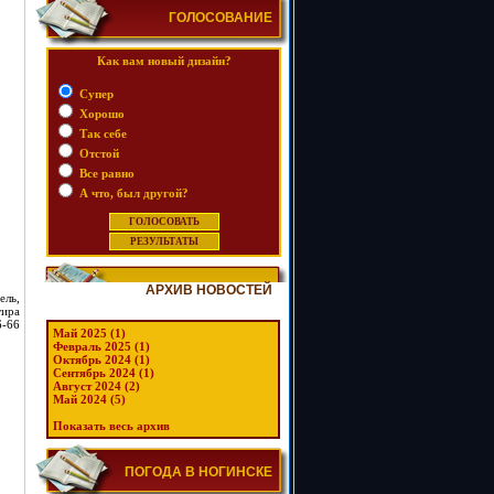
ГОЛОСОВАНИЕ
Как вам новый дизайн?
Супер
Хорошо
Так себе
Отстой
Все равно
А что, был другой?
АРХИВ НОВОСТЕЙ
ель,
тира
6-66
Май 2025 (1)
Февраль 2025 (1)
Октябрь 2024 (1)
Сентябрь 2024 (1)
Август 2024 (2)
Май 2024 (5)
Показать весь архив
ПОГОДА В НОГИНСКЕ