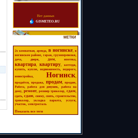
Нет данных
GISMETEO.RU
МЕТКИ
в ногинске
,
,
,
2х комнатная
аренда
в
,
,
,
ногинском районе
гараж
грузоперевозки
дом
,
,
,
,
дача
двери
ипотека
квартира
квартиру
,
,
,
коттедж
,
,
,
,
купить
куплю
недвижимость
недорого
Ногинск
,
,
новостройка
продам
,
,
,
,
продаётся
продажа
продаю
,
,
Работа
работа для девушек
работа на
ремонт
сдам
,
,
,
,
дому
ресивер триколор
сдаю
,
,
,
,
,
сдать
сниму
снять
строительство
,
,
,
триколор
укладка паркета
услуги
,
участок
электросталь
Показать все теги