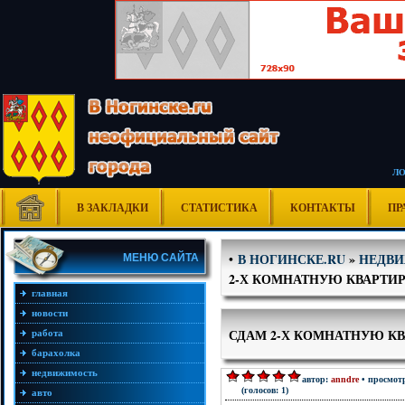
Л
В ЗАКЛАДКИ
СТАТИСТИКА
КОНТАКТЫ
ПР
В НОГИНСКЕ.RU
»
НЕДВ
•
МЕНЮ САЙТА
2-Х КОМНАТНУЮ КВАРТИ
главная
новости
СДАМ 2-Х КОМНАТНУЮ К
работа
барахолка
недвижимость
автор:
anndre
• просмотр
(голосов: 1)
авто