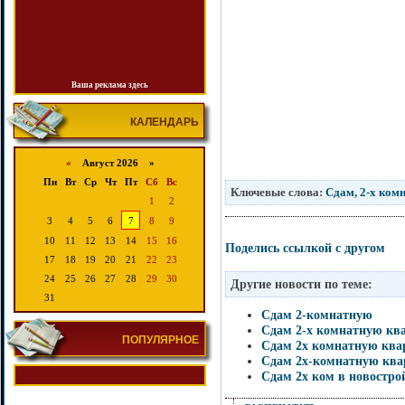
Ваша реклама здесь
КАЛЕНДАРЬ
«
Август 2026 »
Пн
Вт
Ср
Чт
Пт
Сб
Вс
Ключевые слова:
Сдам
,
2-х ком
1
2
3
4
5
6
7
8
9
10
11
12
13
14
15
16
Поделись ссылкой с другом
17
18
19
20
21
22
23
24
25
26
27
28
29
30
Другие новости по теме:
31
Сдам 2-комнатную
Сдам 2-х комнатную кв
ПОПУЛЯРНОЕ
Сдам 2х комнатную ква
Сдам 2х-комнатную ква
Сдам 2х ком в новостро