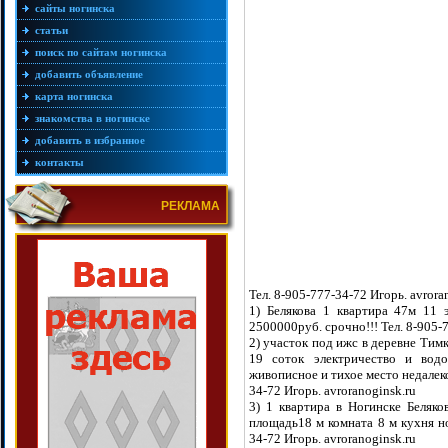
сайты ногинска
статьи
поиск по сайтам ногинска
добавить объявление
карта ногинска
знакомства в ногинске
добавить в избранное
контакты
РЕКЛАМА
Тел. 8-905-777-34-72 Игорь. avrora
1) Белякова 1 квартира 47м 11 
2500000руб. срочно!!! Тел. 8-905-7
2) участок под ижс в деревне Тим
19 соток электричество и водо
живописное и тихое место недалеко
34-72 Игорь. avroranoginsk.ru
3) 1 квартира в Ногинске Беляк
площадь18 м комната 8 м кухня н
34-72 Игорь. avroranoginsk.ru