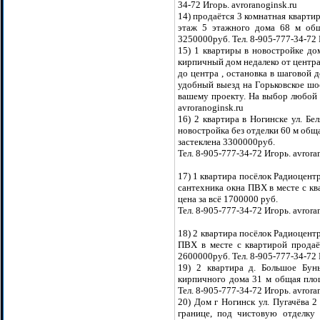
34-72 Игорь. avroranoginsk.ru
14) продаётся 3 комнатная кварти
этаж 5 этажного дома 68 м об
3250000руб. Тел. 8-905-777-34-72 
15) 1 квартиры в новостройке д
кирпичный дом недалеко от центра
до центра , остановка в шаговой 
удобный выезд на Горьковское шо
вашему проекту. На выбор любой э
avroranoginsk.ru
16) 2 квартира в Ногинске ул. Бе
новостройка без отделки 60 м общ
застеклена 3300000руб.
Тел. 8-905-777-34-72 Игорь. avrora
17) 1 квартира посёлок Радиоцент
сантехника окна ПВХ в месте с кв
цена за всё 1700000 руб.
Тел. 8-905-777-34-72 Игорь. avrora
18) 2 квартира посёлок Радиоцент
ПВХ в месте с квартирой продаё
2600000руб. Тел. 8-905-777-34-72 
19) 2 квартира д. Большое Бун
кирпичного дома 31 м общая пло
Тел. 8-905-777-34-72 Игорь. avrora
20) Дом г Ногинск ул. Пугачёва 2
границе, под чистовую отделку 