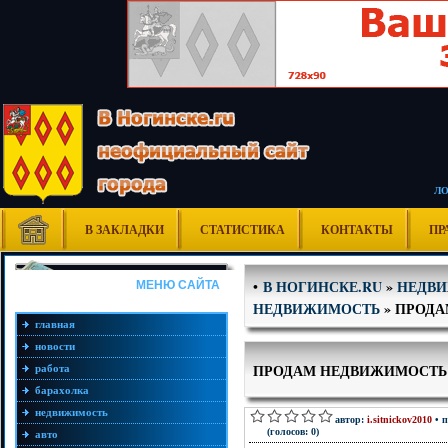
Л
В ЗАКЛАДКИ
СТАТИСТИКА
КОНТАКТЫ
ПР
В НОГИНСКЕ.RU
»
НЕДВ
•
МЕНЮ САЙТА
НЕДВИЖИМОСТЬ
» ПРОД
главная
новости
ПРОДАМ НЕДВИЖИМОСТЬ
работа
барахолка
недвижимость
автор:
i.sitnickov2010
• п
(голосов: 0)
авто