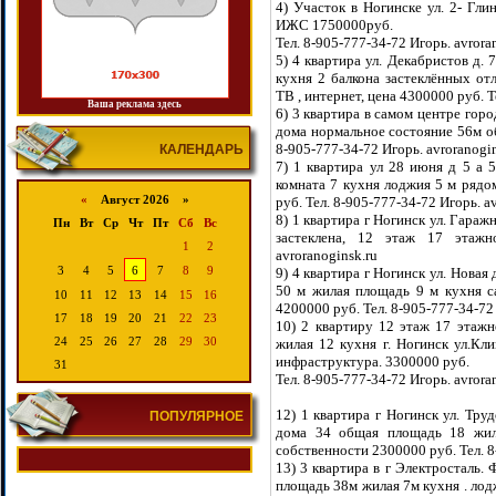
4) Участок в Ногинске ул. 2- Глин
ИЖС 1750000руб.
Тел. 8-905-777-34-72 Игорь. avrora
5) 4 квартира ул. Декабристов д.
кухня 2 балкона застеклённых от
ТВ , интернет, цена 4300000 руб. Т
Ваша реклама здесь
6) 3 квартира в самом центре горо
дома нормальное состояние 56м об
8-905-777-34-72 Игорь. avroranogin
КАЛЕНДАРЬ
7) 1 квартира ул 28 июня д 5 а
комната 7 кухня лоджия 5 м рядо
«
Август 2026 »
руб. Тел. 8-905-777-34-72 Игорь. a
8) 1 квартира г Ногинск ул. Гараж
Пн
Вт
Ср
Чт
Пт
Сб
Вс
застеклена, 12 этаж 17 этажно
1
2
avroranoginsk.ru
3
4
5
6
7
8
9
9) 4 квартира г Ногинск ул. Новая
50 м жилая площадь 9 м кухня с
10
11
12
13
14
15
16
4200000 руб. Тел. 8-905-777-34-72 
17
18
19
20
21
22
23
10) 2 квартиру 12 этаж 17 этаж
24
25
26
27
28
29
30
жилая 12 кухня г. Ногинск ул.Кл
инфраструктура. 3300000 руб.
31
Тел. 8-905-777-34-72 Игорь. avrora
12) 1 квартира г Ногинск ул. Тру
ПОПУЛЯРНОЕ
дома 34 общая площадь 18 жил
собственности 2300000 руб. Тел. 8
13) 3 квартира в г Электросталь.
площадь 38м жилая 7м кухня . лодж