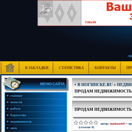
Л
В ЗАКЛАДКИ
СТАТИСТИКА
КОНТАКТЫ
ПР
В НОГИНСКЕ.RU
»
НЕДВ
•
МЕНЮ САЙТА
ПРОДАМ НЕДВИЖИМОСТЬ
главная
новости
ПРОДАМ НЕДВИЖИМОСТЬ
работа
барахолка
недвижимость
автор:
mashundel1
• пр
(голосов: 0)
авто