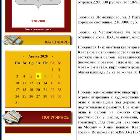
отделки.2200000 рублей, торг.8-9
1-комн.кв. Доможирово, ул. 3 Инте
хорошее состояние. 2100000 руб.
Ваша реклама здесь
1-комн. кв. Черноголовка, ул. Бе
отличное, окна ПВХ, ламинат, конс
КАЛЕНДАРЬ
Продаётся 1- комнатная квартира в 
Квартира в отличном состоянии по
«
Август 2026 »
застекленный балкон, металличес
(возможно и без нее). Рядом лес, м
Пн
Вт
Ср
Чт
Пт
Сб
Вс
4 этаж 5-ти этаж. кирпичного дома
1
2
общая площадь 32 кв. м. жилая 18,1 
3
4
5
6
7
8
9
10
11
12
13
14
15
16
17
18
19
20
21
22
23
Продам однокомнатную квартиру в
24
25
26
27
28
29
30
отремонтирована с художественн
окно с ламинацией под дерево, н
31
подготовлено к ремонту. Все комм
окна и балкон на южную стор
доступности 2 школы, гимназия, 
ПОПУЛЯРНОЕ
транспорт. Ж/д станции Захарово 
на Москву – 3 мин. пешком. Квар
хозяин. Возможен торг.8-903-211-