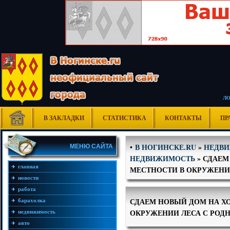
Л
В ЗАКЛАДКИ
СТАТИСТИКА
КОНТАКТЫ
ПР
В НОГИНСКЕ.RU
»
НЕДВ
•
МЕНЮ САЙТА
НЕДВИЖИМОСТЬ
» СДАЕМ
главная
МЕСТНОСТИ В ОКРУЖЕНИ
новости
работа
СДАЕМ НОВЫЙ ДОМ НА Х
барахолка
ОКРУЖЕНИИ ЛЕСА С РОД
недвижимость
авто