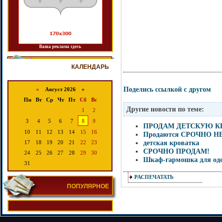
Ваша реклама здесь
КАЛЕНДАРЬ
Поделись ссылкой с другом
«
Август 2026 »
Пн
Вт
Ср
Чт
Пт
Сб
Вс
Другие новости по теме:
1
2
3
4
5
6
7
8
9
ПРОДАМ ДЕТСКУЮ К
10
11
12
13
14
15
16
Продаются СРОЧНО 
детская кроватка
17
18
19
20
21
22
23
СРОЧНО ПРОДАМ!
24
25
26
27
28
29
30
Шкаф-гармошка для оде
31
РАСПЕЧАТАТЬ
ПОПУЛЯРНОЕ