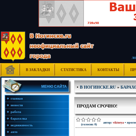
Л
В ЗАКЛАДКИ
СТАТИСТИКА
КОНТАКТЫ
ПР
В НОГИНСКЕ.RU
»
БАРАХ
•
МЕНЮ САЙТА
главная
ПРОДАМ СРОЧНО!
новости
работа
барахолка
автор:
viktorya
• просмо
(голосов: 0)
недвижимость
авто