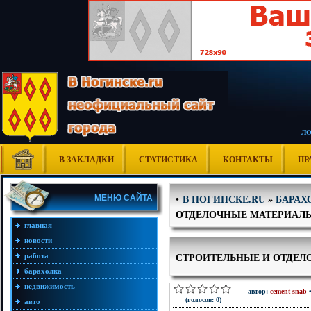
Л
В ЗАКЛАДКИ
СТАТИСТИКА
КОНТАКТЫ
ПР
В НОГИНСКЕ.RU
»
БАРАХ
•
МЕНЮ САЙТА
ОТДЕЛОЧНЫЕ МАТЕРИАЛ
главная
новости
СТРОИТЕЛЬНЫЕ И ОТДЕЛ
работа
барахолка
недвижимость
автор:
cement-snab
•
(голосов: 0)
авто