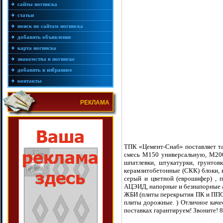
сайты ногинска
статьи
поиск по сайтам ногинска
добавить объявление
карта ногинска
знакомства в ногинске
добавить в избранное
контакты
РЕКЛАМА
ТПК «Цемент-Снаб» поставляет т
смесь М150 универсальную, М200
шпатлевки, штукатурки, грунтов
керамзитобетонные (СКК) блоки, к
серый и цветной (еврошифер) , 
АЦЭИД, напорные и безнапорные 
ЖБИ (плиты перекрытия ПК и ППС
плиты дорожные. ) Отличное качес
поставках гарантируем! Звоните!