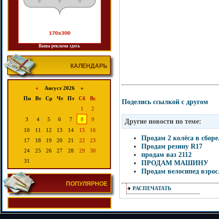
Ваша реклама здесь
КАЛЕНДАРЬ
«
Август 2026 »
Пн
Вт
Ср
Чт
Пт
Сб
Вс
Поделись ссылкой с другом
1
2
3
4
5
6
7
8
9
Другие новости по теме:
10
11
12
13
14
15
16
Продам 2 колёса в сборе
17
18
19
20
21
22
23
Продам резину R17
24
25
26
27
28
29
30
продам ваз 2112
31
ПРОДАМ МАШИНУ
Продам велосипед взро
ПОПУЛЯРНОЕ
РАСПЕЧАТАТЬ