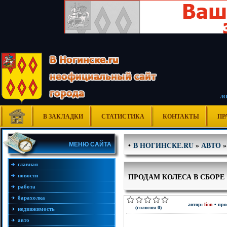
Л
В ЗАКЛАДКИ
СТАТИСТИКА
КОНТАКТЫ
ПР
В НОГИНСКЕ.RU
»
АВТО
•
МЕНЮ САЙТА
главная
ПРОДАМ КОЛЕСА В СБОРЕ
новости
работа
барахолка
автор:
lion
• про
(голосов: 0)
недвижимость
авто