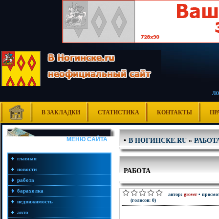
Л
В ЗАКЛАДКИ
СТАТИСТИКА
КОНТАКТЫ
ПР
В НОГИНСКЕ.RU
»
РАБОТ
•
МЕНЮ САЙТА
главная
РАБОТА
новости
работа
барахолка
автор:
grover
• просмот
(голосов: 0)
недвижимость
авто