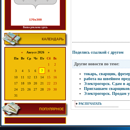
Ваша реклама здесь
КАЛЕНДАРЬ
Поделись ссылкой с другом
«
Август 2026 »
Пн
Вт
Ср
Чт
Пт
Сб
Вс
Другие новости по теме:
1
2
3
4
5
6
7
8
9
токарь, сварщик, фрез
10
11
12
13
14
15
16
работа на швейном пре
Электрогорск. Сдам в а
17
18
19
20
21
22
23
Приглашаем сварщиков,
24
25
26
27
28
29
30
Электрогорск. Продам уч
31
РАСПЕЧАТАТЬ
ПОПУЛЯРНОЕ