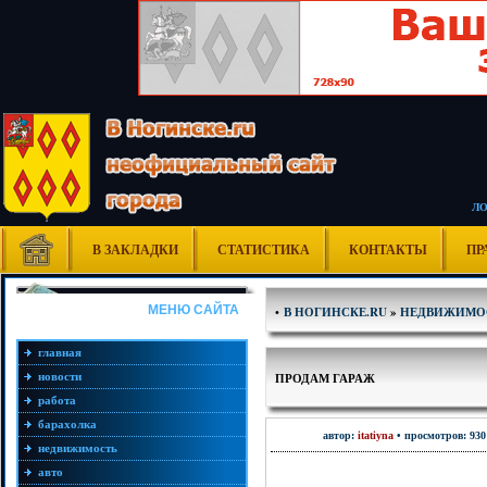
Л
В ЗАКЛАДКИ
СТАТИСТИКА
КОНТАКТЫ
ПР
МЕНЮ САЙТА
•
В НОГИНСКЕ.RU
»
НЕДВИЖИМО
главная
новости
ПРОДАМ ГАРАЖ
работа
барахолка
автор:
itatiyna
• просмотров: 930
недвижимость
авто