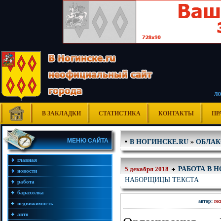
Л
В ЗАКЛАДКИ
СТАТИСТИКА
КОНТАКТЫ
ПР
В НОГИНСКЕ.RU
»
ОБЛАК
•
МЕНЮ САЙТА
главная
РАБОТА В 
5 декабря 2018
новости
НАБОРЩИЦЫ ТЕКСТА
работа
барахолка
автор:
re
недвижимость
авто