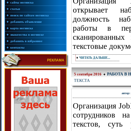
Организация
сайты ногинска
открывает на
статьи
поиск по сайтам ногинска
должность наб
добавить объявление
работы в пер
карта ногинска
знакомства в ногинске
сканированных
добавить в избранное
текстовые докум
контакты
ЧИТАТЬ ДАЛЬШЕ...
РЕКЛАМА
РАБОТА В 
5 сентября 2016
ТЕКСТА
автор:
Организация Job
сотрудников н
текстов, суть