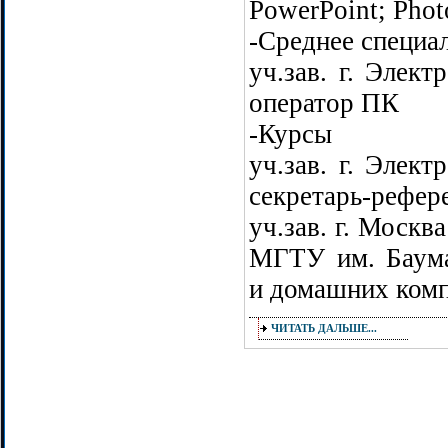
PowerPoint; Photo
-Среднее специа
уч.зав. г. Эле
оператор ПК
-Курсы
уч.зав. г. Эле
секретарь-рефер
уч.зав. г. Моск
МГТУ им. Баума
и домашних ком
ЧИТАТЬ ДАЛЬШЕ...