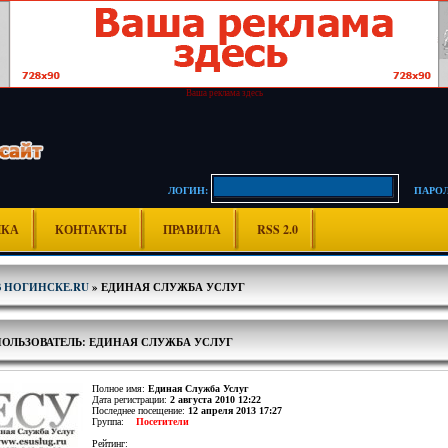
Ваша реклама здесь
ЛОГИН:
ПАРОЛ
ИКА
КОНТАКТЫ
ПРАВИЛА
RSS 2.0
В НОГИНСКЕ.RU
» ЕДИНАЯ СЛУЖБА УСЛУГ
ПОЛЬЗОВАТЕЛЬ: ЕДИНАЯ СЛУЖБА УСЛУГ
Полное имя:
Единая Служба Услуг
Дата регистрации:
2 августа 2010 12:22
Последнее посещение:
12 апреля 2013 17:27
Группа:
Посетители
Рейтинг: