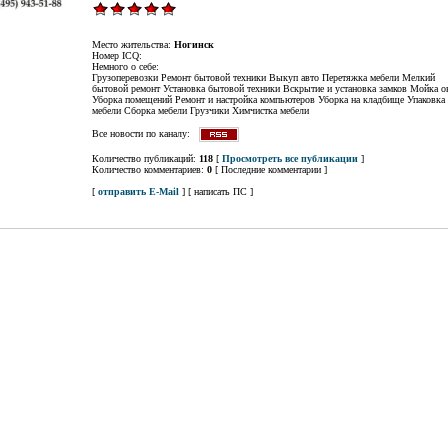
Место жительства:
Ногинск
Номер ICQ:
Немного о себе:
Грузоперевозки Ремонт бытовой техники Выкуп авто Перетяжка мебели Мелкий
бытовой ремонт Установка бытовой техники Вскрытие и установка замков Мойка о
Уборка помещений Ремонт и настройка компьютеров Уборка на кладбище Упаковка
мебели Сборка мебели Грузчики Химчистка мебели
Все новости по каналу:
Количество публикаций:
118
[
Просмотреть все публикации
]
Количество комментариев:
0
[ Последние комментарии ]
[
отправить E-Mail
] [ написать ПС ]