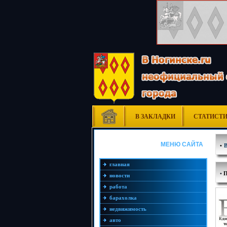
В ЗАКЛАДКИ
СТАТИСТ
МЕНЮ САЙТА
•
главная
•
новости
работа
барахолка
недвижимость
авто