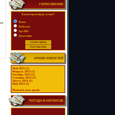
ГОЛОСОВАНИЕ
Какой провайдер лучше?
Флекс
кон
Ntelecom
АртЭКС
Домолинк
АРХИВ НОВОСТЕЙ
Май 2025 (1)
Февраль 2025 (1)
Октябрь 2024 (1)
Сентябрь 2024 (1)
Август 2024 (2)
Май 2024 (5)
Показать весь архив
ПОГОДА В НОГИНСКЕ