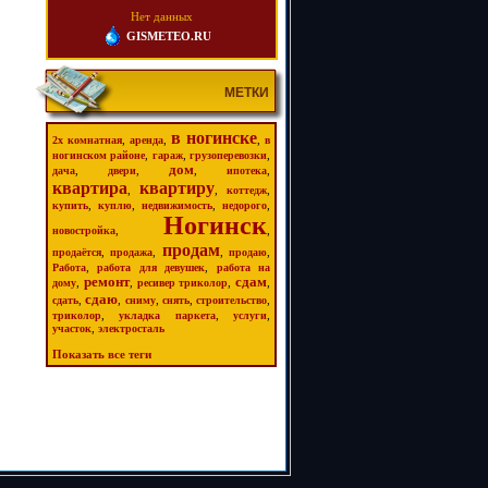
Нет данных
GISMETEO.RU
МЕТКИ
в ногинске
,
,
,
2х комнатная
аренда
в
,
,
,
ногинском районе
гараж
грузоперевозки
дом
,
,
,
,
дача
двери
ипотека
квартира
квартиру
,
,
,
коттедж
,
,
,
,
купить
куплю
недвижимость
недорого
Ногинск
,
,
новостройка
продам
,
,
,
,
продаётся
продажа
продаю
,
,
Работа
работа для девушек
работа на
ремонт
сдам
,
,
,
,
дому
ресивер триколор
сдаю
,
,
,
,
,
сдать
сниму
снять
строительство
,
,
,
триколор
укладка паркета
услуги
,
участок
электросталь
Показать все теги