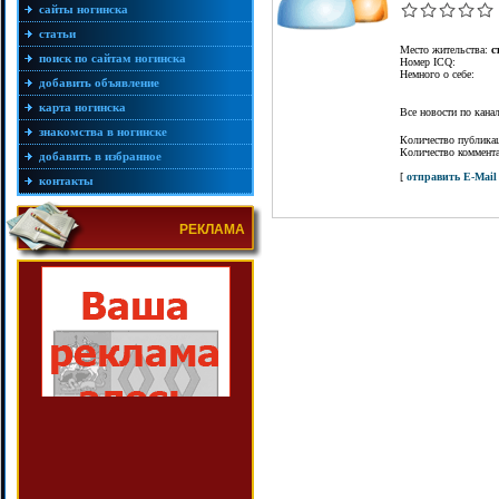
сайты ногинска
статьи
Место жительства:
с
поиск по сайтам ногинска
Номер ICQ:
Немного о себе:
добавить объявление
карта ногинска
Все новости по кан
знакомства в ногинске
Количество публика
Количество коммент
добавить в избранное
[
отправить E-Mail
контакты
РЕКЛАМА