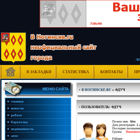
Л
В ЗАКЛАДКИ
СТАТИСТИКА
КОНТАКТЫ
ПР
МЕНЮ САЙТА
•
В НОГИНСКЕ.RU
» ФДУЧ
главная
•
ПОЛЬЗОВАТЕЛЬ: ФДУЧ
новости
работа
Полное имя:
Alex
барахолка
Дата регистрации:
2 
Последнее посещени
недвижимость
Группа:
Посетите
авто
Рейтинг: